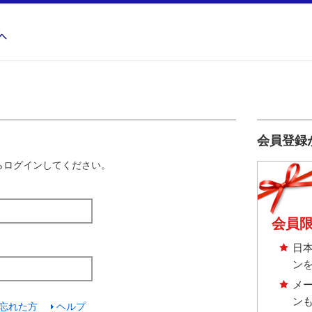
国内・海外の旅行を探す【日本旅行トップ】へ
会員登録
らログインしてください。
会員
日
ン
メ
ン
忘れた方
ヘルプ